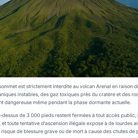
sommet est strictement interdite au volcan Arenal en raison de
niques instables, des gaz toxiques près du cratère et des ro
nt dangereuse même pendant la phase dormante actuelle.
-dessus de 3 000 pieds restent fermées à tout accès public, 
n, et toute tentative d’ascension illégale expose à de lourdes
 risque de blessure grave ou de mort à cause des chutes de pi