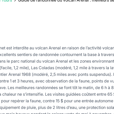
a Tours
Guide de randonnée du volcan Arenal : meilleurs sen
t est interdite au volcan Arenal en raison de l’activité volca
excellents sentiers de randonnée contournent la base à traver
 dans le parc national du volcan Arenal et les zones environnan
 (facile, 1,2 mile), Las Coladas (modéré, 1,2 mile à travers la
entier Arenal 1968 (modéré, 2,5 miles avec ponts suspendus). 
entre 1 et 3 heures, avec observation de la faune, points de vu
e. Les meilleures randonnées se font tôt le matin, de 6 h à 8
a chaleur ne s’intensifie. Les visites guidées coûtent entre 65 
te pour repérer la faune, contre 15 $ pour une entrée autonom
uipement de pluie, plus de 2 litres d’eau, une protection sola
enus mais boueux pendant la saison verte de mai à novembre, 