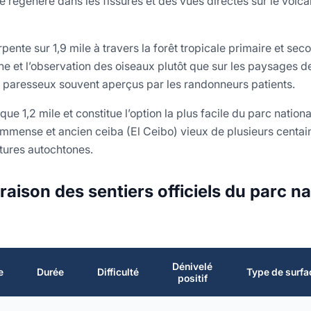
e régénère dans les fissures et des vues directes sur le volc
pente sur 1,9 mile à travers la forêt tropicale primaire et sec
une et l’observation des oiseaux plutôt que sur les paysages d
s paresseux souvent aperçus par les randonneurs patients.
 que 1,2 mile et constitue l’option la plus facile du parc nation
immense et ancien ceiba (El Ceibo) vieux de plusieurs centai
tures autochtones.
aison des sentiers officiels du parc na
Dénivelé
e
Durée
Difficulté
Type de surfa
positif