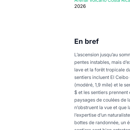
Arenal Volcano Costa Ric
2026
En bref
L’ascension jusqu’au somme
pentes instables, mais d’
lave et la forêt tropicale
sentiers incluent El Ceibo
(modéré, 1,9 mile) et le s
$ et les sentiers prennent 
paysages de coulées de lav
n’obstruent la vue et que l
l’expertise d’un naturalis
bottes de randonnée, un éq
sentiers sont bien entret