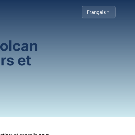
Français
volcan
rs et