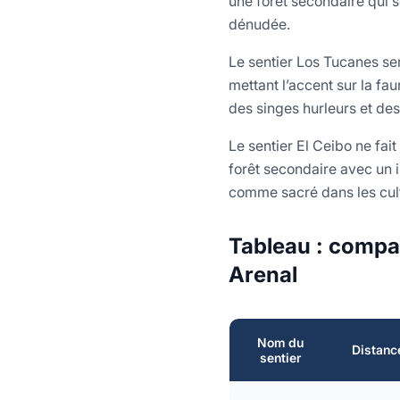
une forêt secondaire qui s
dénudée.
Le sentier Los Tucanes ser
mettant l’accent sur la fa
des singes hurleurs et de
Le sentier El Ceibo ne fait
forêt secondaire avec un 
comme sacré dans les cul
Tableau : compar
Arenal
Nom du
Distanc
sentier