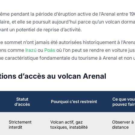
ême pendant la période d’éruption active de l’Arenal entre 19
daire, et elle se poursuit aujourd’hui parce qu’un volcan dor
ant un potentiel de reprise d’activité.
 le sommet n’ont jamais été autorisées historiquement à l’Aren
ciens comme
Irazú
ou
Poás
où l’on peut se rendre en voiture ju
 une caractéristique fondamentale du tourisme à Arenal et non 
ctions d’accès au volcan Arenal
Statut
Ce que vou
Pourquoi c’est restreint
d’accès
pouvez fair
Strictement
Volcan actif, gaz
Observer à
interdit
toxiques, instabilité
distance