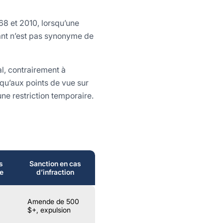
68 et 2010, lorsqu’une
mant n’est pas synonyme de
al, contrairement à
squ’aux points de vue sur
une restriction temporaire.
s
Sanction en cas
e
d’infraction
Amende de 500
$+, expulsion