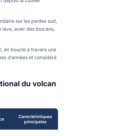
an depuis la coulée
ondaire sur les pentes sud,
e lave, avec des toucans,
al, en boucle à travers une
nes d’années et considéré
tional du volcan
Caractéristiques
Potentiel
ce
Idéal pour
principales
faunique