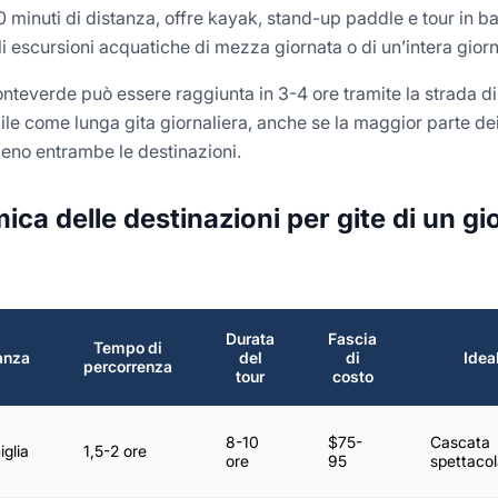
30 minuti di distanza, offre kayak, stand-up paddle e tour in b
li escursioni acquatiche di mezza giornata o di un’intera giorn
nteverde può essere raggiunta in 3-4 ore tramite la strada di
le come lunga gita giornaliera, anche se la maggior parte dei
ieno entrambe le destinazioni.
ica delle destinazioni per gite di un gi
Durata
Fascia
Tempo di
anza
del
di
Idea
percorrenza
tour
costo
8-10
$75-
Cascata
iglia
1,5-2 ore
ore
95
spettacol