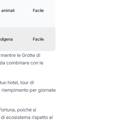
 animali
Facile
Tutto l’anno
ndigena
Facile
Tutto l’anno
 mentre le Grotte di
a da combinare con le
uo hotel, tour di
di riempimento per giornate
Fortuna, poiché si
o di ecosistema rispetto al