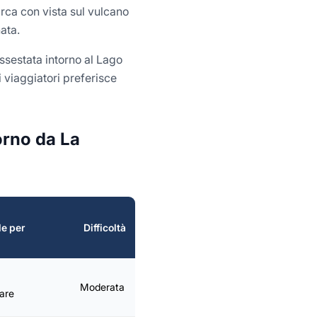
arca con vista sul vulcano
ata.
ssestata intorno al Lago
 viaggiatori preferisce
orno da La
Considerazioni
le per
Difficoltà
stagionali
Fangoso con la
Moderata
are
pioggia