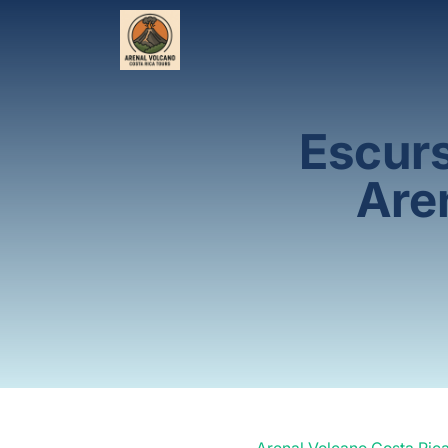
Escurs
Are