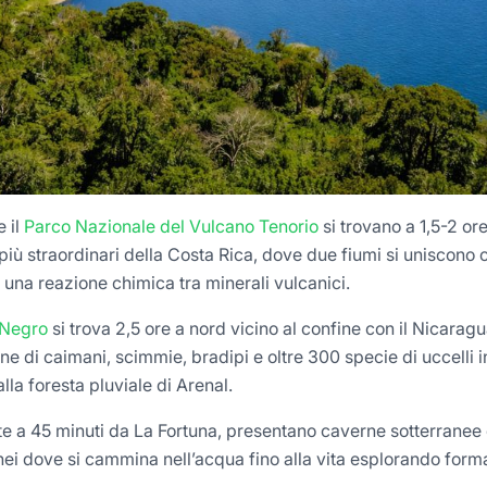
e il
Parco Nazionale del Vulcano Tenorio
si trovano a 1,5-2 or
più straordinari della Costa Rica, dove due fiumi si uniscono
a una reazione chimica tra minerali vulcanici.
 Negro
si trova 2,5 ore a nord vicino al confine con il Nicaragu
e di caimani, scimmie, bradipi e oltre 300 specie di uccelli 
a foresta pluviale di Arenal.
te a 45 minuti da La Fortuna, presentano caverne sotterranee c
anei dove si cammina nell’acqua fino alla vita esplorando form