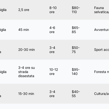
8-10
$80-
Fauna
iglia
2,5 ore
ore
110
selvatica
4-6
$65-
glia
45 min
Avventur
ore
85
3-4
$50-
20-30 min
Sport acq
a
ore
75
3-4 ore su
10-12
$95-
iglia
strada
Foresta 
ore
140
dissestata
3-4
$40-
15-30 min
Cultura/a
a
ore
55