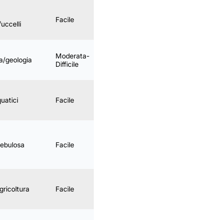
Facile
Meglio gen-apr
/uccelli
Moderata-
Bagnato tutto
a/geologia
Difficile
l’anno
Ventoso nella
uatici
Facile
stagione verde
Giornata molto
nebulosa
Facile
lunga
gricoltura
Facile
Tutto l’anno