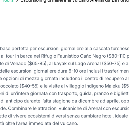
a Tours
Escursioni giornaliere al vulcano Arenal da La For
base perfetta per escursioni giornaliere alla cascata turchese 
 ai tour in barca nel Rifugio Faunistico Caño Negro ($80-110 
te di Venado ($65-85), al kayak sul Lago Arenal ($50-75) e ai v
elle escursioni giornaliere dura 6-10 ore inclusi i trasferimenti
Le opzioni di mezza giornata includono il centro di recupero 
/cioccolato ($40-55) e le visite al villaggio indigeno Maleku ($
i di un’intera giornata con trasporto, guida, pranzo e biglietti
di anticipo durante l’alta stagione da dicembre ad aprile, opp
rde. Combinare le attrazioni vulcaniche di Arenal con escursio
ette di vivere ecosistemi diversi senza cambiare hotel, ideale 
età oltre l’area immediata del vulcano.