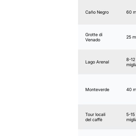
Caño Negro
60 m
Grotte di
25 mi
Venado
8-12
Lago Arenal
migli
Monteverde
40 m
Tour locali
5-15
del caffè
migli