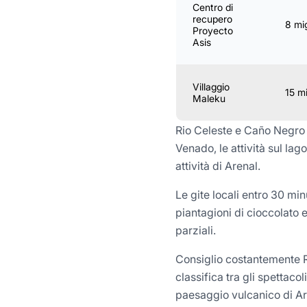
Centro di
recupero
8 mig
Proyecto
Asis
Villaggio
15 mi
Maleku
Rio Celeste e Caño Negro s
Venado, le attività sul la
attività di Arenal.
Le gite locali entro 30 min
piantagioni di cioccolato e
parziali.
Consiglio costantemente Ri
classifica tra gli spettaco
paesaggio vulcanico di Ar