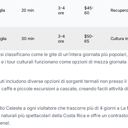
3-4
$45-
lia
20 min
Recupero
ore
60
3-4
$50-
glia
30 min
Cultura i
ore
65
i classificano come le gite di un’intera giornata più popolari,
go e i tour culturali funzionano come opzioni di mezza giornat
uti includono diverse opzioni di sorgenti termali non presso il t
 caffè e piccole escursioni a cascate, creando facili attività 
o Celeste a ogni visitatore che trascorre più di 4 giorni a La 
li naturali più spettacolari della Costa Rica e offre un contrast
enal.