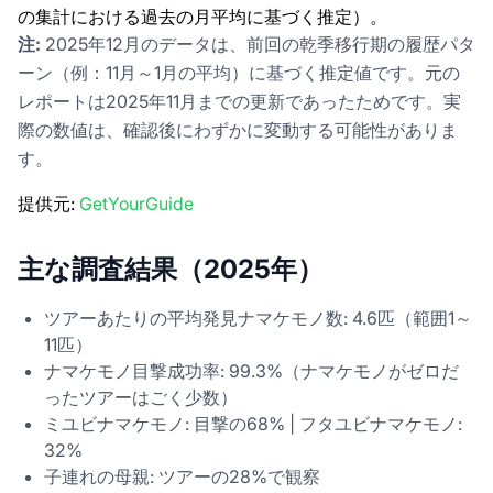
の集計における過去の月平均に基づく推定）。
注:
2025年12月のデータは、前回の乾季移行期の履歴パタ
ーン（例：11月～1月の平均）に基づく推定値です。元の
レポートは2025年11月までの更新であったためです。実
際の数値は、確認後にわずかに変動する可能性がありま
す。
提供元:
GetYourGuide
主な調査結果（2025年）
ツアーあたりの平均発見ナマケモノ数: 4.6匹（範囲1～
11匹）
ナマケモノ目撃成功率: 99.3%（ナマケモノがゼロだ
ったツアーはごく少数）
ミユビナマケモノ: 目撃の68% | フタユビナマケモノ:
32%
子連れの母親: ツアーの28%で観察