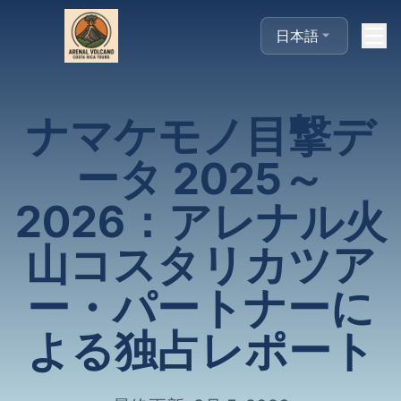
日本語
ナマケモノ目撃デ
ータ 2025～
2026：アレナル火
山コスタリカツア
ー・パートナーに
よる独占レポート