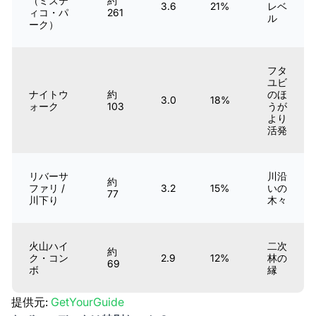
（ミステ
約
3.6
21%
レベ
ィコ・パ
261
ル
ーク）
フタ
ユビ
ナイトウ
約
のほ
3.0
18%
ォーク
103
うが
より
活発
リバーサ
川沿
約
ファリ /
3.2
15%
いの
77
川下り
木々
火山ハイ
二次
約
ク・コン
2.9
12%
林の
69
ボ
縁
提供元:
GetYourGuide