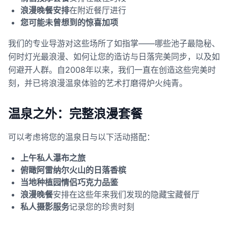
浪漫晚餐安排
在附近餐厅进行
您可能未曾想到的惊喜加项
我们的专业导游对这些场所了如指掌——哪些池子最隐秘、
何时灯光最浪漫、如何让您的造访与日落完美同步，以及如
何避开人群。自2008年以来，我们一直在创造这些完美时
刻，并已将浪漫温泉体验的艺术打磨得炉火纯青。
温泉之外：完整浪漫套餐
可以考虑将您的温泉日与以下活动搭配：
上午私人瀑布之旅
俯瞰阿雷纳尔火山的日落香槟
当地种植园情侣巧克力品鉴
浪漫晚餐
安排在这些年来我们发现的隐藏宝藏餐厅
私人摄影服务
记录您的珍贵时刻