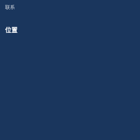
联系
位置