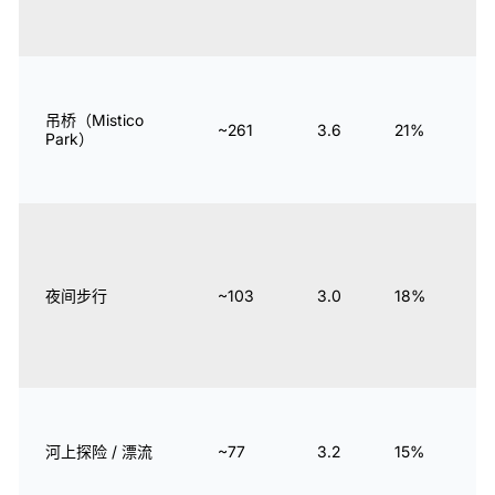
吊桥（Mistico
~261
3.6
21%
Park）
夜间步行
~103
3.0
18%
河上探险 / 漂流
~77
3.2
15%