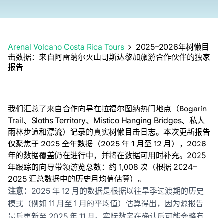
Arenal Volcano Costa Rica Tours
2025–2026年树懒目
击数据：来自阿雷纳尔火山哥斯达黎加旅游合作伙伴的独家
报告
我们汇总了来自合作向导在拉福尔图纳热门地点（Bogarín
Trail、Sloths Territory、Mistico Hanging Bridges、私人
雨林步道和漂流）记录的真实树懒目击日志。本次更新报告
仅聚焦于 2025 全年数据（2025 年 1 月至 12 月），2026
年的数据覆盖仍在进行中，并将在数据可用时补充。2025
年跟踪的向导带领游览总数：约 1,008 次（根据 2024–
2025 汇总数据中的历史月均值估算）。
注意：
2025 年 12 月的数据是根据以往旱季过渡期的历史
模式（例如 11 月至 1 月的平均值）估算得出，因为源报告
最后更新至 2025 年 11 月。实际数字在确认后可能会略有