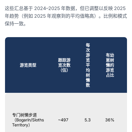
这些汇总基于 2024–2025 年数据，但已调整以反映 2025
年趋势（例如 2025 年观察到的平均值略高）。比例和模式
保持一致。
每
次
游
有幼
跟踪游
览
崽树
游览类型
览次数
平
懒的
（估）
均
游览
树
占比
懒
数
专门树懒步道
（Bogarín/Sloths
~497
5.3
36%
Territory）