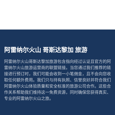
阿雷纳尔火山 哥斯达黎加 旅游
阿雷纳尔火山哥斯达黎加旅游
包含指向经过认证且官方的阿
雷纳尔火山旅游运营商的联盟链接。当您通过我们推荐的链
接进行预订时，我们可能会收到一小笔佣金，且不会向您收
取任何额外费用。我们只与持有执照、信誉良好并符合我们
阿雷纳尔火山体验质量和安全标准的旅游公司合作。这些合
作关系帮助我们维持这一免费资源，同时确保您获得真实、
专业的阿雷纳尔火山之旅。