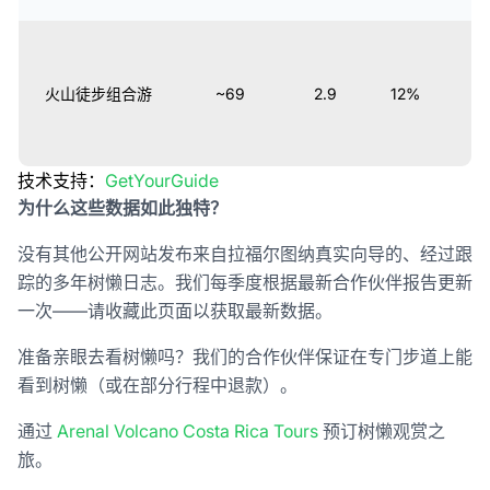
火山徒步组合游
~69
2.9
12%
技术支持：
GetYourGuide
为什么这些数据如此独特？
没有其他公开网站发布来自拉福尔图纳真实向导的、经过跟
踪的多年树懒日志。我们每季度根据最新合作伙伴报告更新
一次——请收藏此页面以获取最新数据。
准备亲眼去看树懒吗？我们的合作伙伴保证在专门步道上能
看到树懒（或在部分行程中退款）。
通过
Arenal Volcano Costa Rica Tours
预订树懒观赏之
旅。