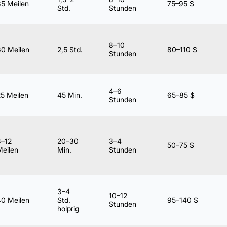
35 Meilen
75–95 $
Std.
Stunden
8–10
60 Meilen
2,5 Std.
80–110 $
Stunden
4–6
5 Meilen
45 Min.
65–85 $
Stunden
8–12
20–30
3–4
50–75 $
Meilen
Min.
Stunden
3–4
10–12
40 Meilen
Std.
95–140 $
Stunden
holprig