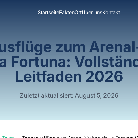
Startseite
Fakten
Ort
Über uns
Kontakt
usflüge zum Arenal
a Fortuna: Vollstän
Leitfaden 2026
Zuletzt aktualisiert: August 5, 2026