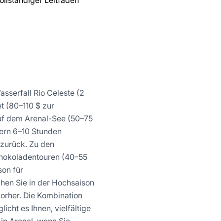
llständiger Leitfaden
sserfall Rio Celeste (2
t (80–110 $ zur
uf dem Arenal-See (50–75
ern 6–10 Stunden
 zurück. Zu den
chokoladentouren (40–55
son für
chen Sie in der Hochsaison
orher. Die Kombination
cht es Ihnen, vielfältige
in Arenal, wenn Sie