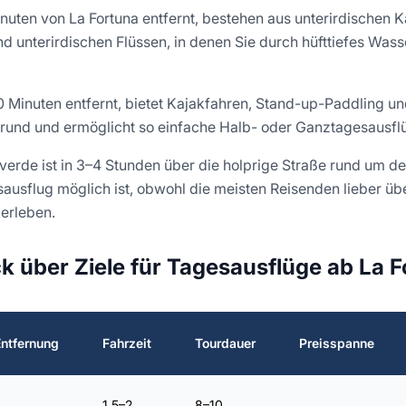
uten von La Fortuna entfernt, bestehen aus unterirdischen K
und unterirdischen Flüssen, in denen Sie durch hüfttiefes Wa
 Minuten entfernt, bietet Kajakfahren, Stand-up-Paddling un
grund und ermöglicht so einfache Halb- oder Ganztagesausf
rde ist in 3–4 Stunden über die holprige Straße rund um de
sausflug möglich ist, obwohl die meisten Reisenden lieber üb
 erleben.
ck über Ziele für Tagesausflüge ab La 
Entfernung
Fahrzeit
Tourdauer
Preisspanne
1,5–2
8–10