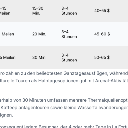
5–15
15–30
3–4
40–55 $
Meilen
Min.
Stunden
3–4
 Meilen
20 Min.
45–60 $
Stunden
3–4
5 Meilen
30 Min.
50–65 $
Stunden
ro zählen zu den beliebtesten Ganztagesausflügen, während
lturelle Touren als Halbtagesoptionen gut mit Arenal-Aktivit
erhalb von 30 Minuten umfassen mehrere Thermalquellenopti
 Kaffeeplantagentouren sowie kleine Wasserfallwanderungen, 
ignen.
konsequent jedem Besucher, der 4 oder mehr Tage in La Fortu