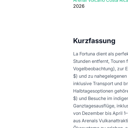
Arenal Volcano Costa Ric
2026
Kurzfassung
La Fortuna dient als perf
Stunden entfernt, Touren 
Vogelbeobachtung), zur 
$) und zu nahegelegenen 
inklusive Transport und b
Halbtagesoptionen gehöre
$) und Besuche im indigen
Ganztagesausflüge, inklus
von Dezember bis April 1
aus Arenals Vulkanattrakt
Ökosysteme zu erleben, oh