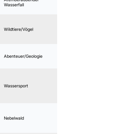
Mittel
Wasserfall
schlammig
Am
Wildtiere/Vögel
Leicht
besten
Jan.–Apr.
Mittel–
Ganzjährig
Abenteuer/Geologie
Schwer
nass
Windig in
der
Wassersport
Leicht
grünen
Saison
Sehr
Nebelwald
Leicht
langer Tag