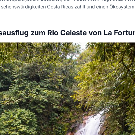
rsehenswürdigkeiten Costa Ricas zählt und einen Ökosystem-
esausflug zum Rio Celeste von La Fortu