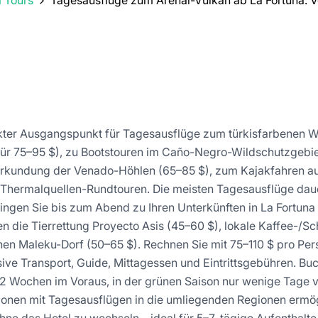
a Tours
Tagesausflüge zum Arenal-Vulkan ab La Fortuna: Vo
ekter Ausgangspunkt für Tagesausflüge zum türkisfarbenen Wa
für 75–95 $), zu Bootstouren im Caño-Negro-Wildschutzgebie
Erkundung der Venado-Höhlen (65–85 $), zum Kajakfahren a
Thermalquellen-Rundtouren. Die meisten Tagesausflüge dau
ringen Sie bis zum Abend zu Ihren Unterkünften in La Fortuna
n die Tierrettung Proyecto Asis (45–60 $), lokale Kaffee-/S
en Maleku-Dorf (50–65 $). Rechnen Sie mit 75–110 $ pro Per
ive Transport, Guide, Mittagessen und Eintrittsgebühren. Bu
–2 Wochen im Voraus, in der grünen Saison nur wenige Tage v
ionen mit Tagesausflügen in die umliegenden Regionen ermögli
ne das Hotel zu wechseln – ideal für 5–7-tägige Aufenthalte 