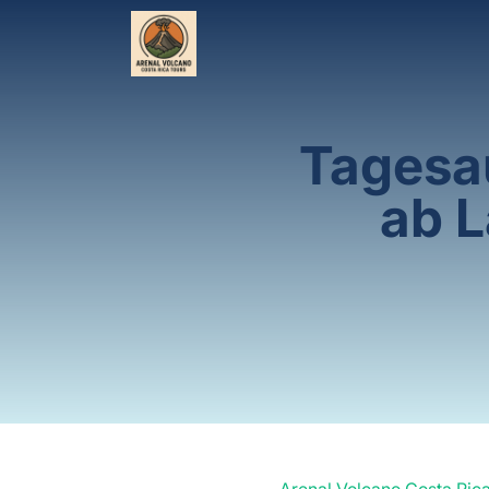
Tagesa
ab L