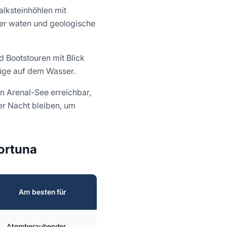
alksteinhöhlen mit
sser waten und geologische
d Bootstouren mit Blick
lüge auf dem Wasser.
n Arenal-See erreichbar,
er Nacht bleiben, um
Fortuna
Saisonale
Am besten für
Schwierigkeit
Hinweise
Atemberaubender
Bei Regen