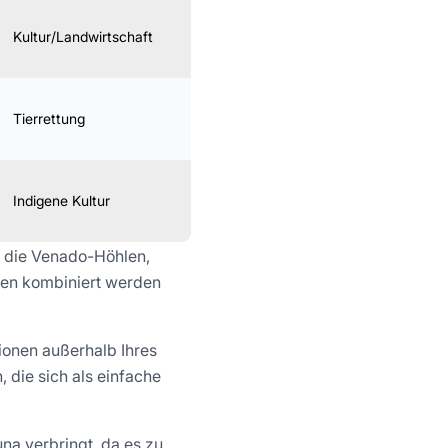
Kultur/Landwirtschaft
Leicht
Ganzjährig
Tierrettung
Leicht
Ganzjährig
Indigene Kultur
Leicht
Ganzjährig
 die Venado-Höhlen,
äten kombiniert werden
onen außerhalb Ihres
die sich als einfache
na verbringt, da es zu