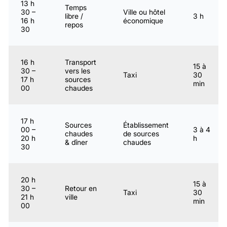
13 h
Temps
30 –
Ville ou hôtel
libre /
3 h
16 h
économique
repos
30
16 h
Transport
15 à
30 –
vers les
Taxi
30
17 h
sources
min
00
chaudes
17 h
Sources
Établissement
00 –
3 à 4
chaudes
de sources
20 h
h
& dîner
chaudes
30
20 h
15 à
30 –
Retour en
Taxi
30
21 h
ville
min
00