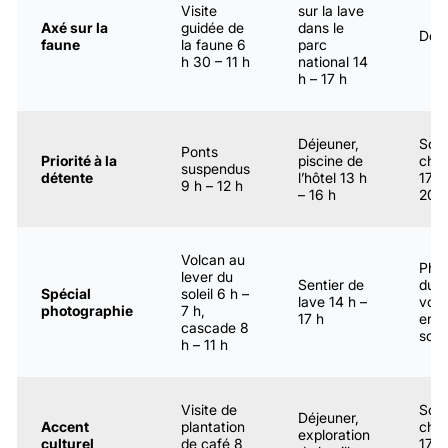
Visite
sur la lave
Axé sur la
guidée de
dans le
Dép
faune
la faune 6
parc
h 30 – 11 h
national 14
h – 17 h
Déjeuner,
Sou
Ponts
Priorité à la
piscine de
cha
suspendus
détente
l’hôtel 13 h
17 h
9 h – 12 h
– 16 h
20 h
Volcan au
Pho
lever du
Sentier de
du
Spécial
soleil 6 h –
lave 14 h –
volc
photographie
7 h,
17 h
en
cascade 8
soir
h – 11 h
Visite de
Sou
Déjeuner,
Accent
plantation
cha
exploration
culturel
de café 8
17 h