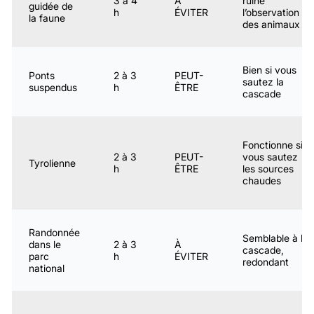
3 à 4
À
ruine
guidée de
h
ÉVITER
l’observation
la faune
des animaux
Bien si vous
Ponts
2 à 3
PEUT-
sautez la
suspendus
h
ÊTRE
cascade
Fonctionne si
2 à 3
PEUT-
vous sautez
Tyrolienne
h
ÊTRE
les sources
chaudes
Randonnée
Semblable à la
dans le
2 à 3
À
cascade,
parc
h
ÉVITER
redondant
national