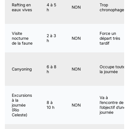
Rafting en
4 à 5
Trop
NON
eaux vives
h
chronophage
Visite
Force un
2 à 3
nocturne
NON
départ très
h
de la faune
tardif
6 à 8
Occupe toute
Canyoning
NON
h
la journée
Excursions
Va à
à la
8 à
l’encontre de
journée
NON
10 h
l’objectif d’une
(Rio
journée
Celeste)