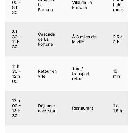
00 –
Ville de La
La
h de
8 h
Fortuna
Fortuna
route
30
8 h
Cascade
30 –
À 3 miles de
2,5 à
de La
11 h
la ville
3 h
Fortuna
30
11 h
Taxi /
30 –
Retour en
15
transport
12 h
ville
min
retour
00
12 h
00 –
Déjeuner
1 à
Restaurant
13 h
consistant
1,5 h
30