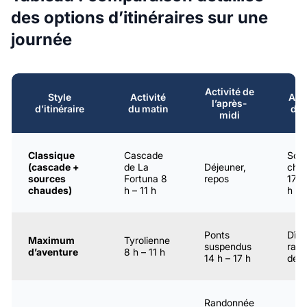
des options d’itinéraires sur une
journée
Activité de
Style
Activité
Acti
l’après-
d’itinéraire
du matin
du 
midi
Classique
Cascade
Sou
(cascade +
de La
Déjeuner,
cha
sources
Fortuna 8
repos
17 h
chaudes)
h – 11 h
h
Ponts
Dîne
Maximum
Tyrolienne
suspendus
rapi
d’aventure
8 h – 11 h
14 h – 17 h
dépa
Randonnée