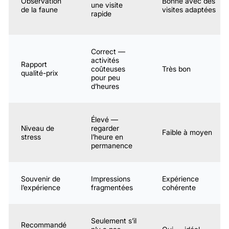
Observation
Bonne avec des
une visite
de la faune
visites adaptées
rapide
Correct —
activités
Rapport
coûteuses
Très bon
qualité-prix
pour peu
d’heures
Élevé —
Niveau de
regarder
Faible à moyen
stress
l’heure en
permanence
Souvenir de
Impressions
Expérience
l’expérience
fragmentées
cohérente
Seulement s’il
Recommandé