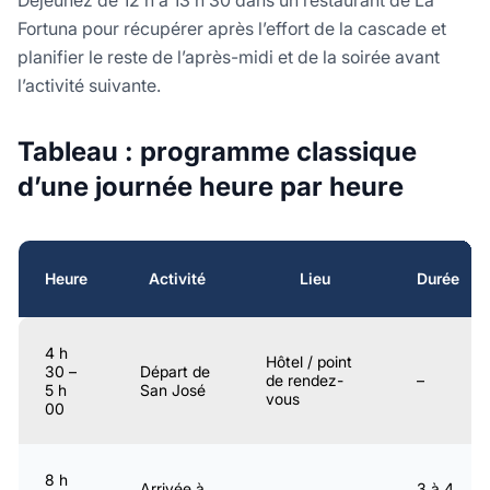
Déjeunez de 12 h à 13 h 30 dans un restaurant de La
Fortuna pour récupérer après l’effort de la cascade et
planifier le reste de l’après-midi et de la soirée avant
l’activité suivante.
Tableau : programme classique
d’une journée heure par heure
Heure
Activité
Lieu
Durée
4 h
Hôtel / point
30 –
Départ de
de rendez-
–
5 h
San José
vous
00
8 h
Arrivée à
3 à 4