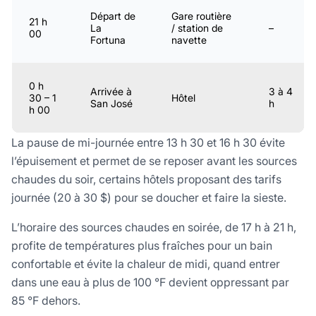
Départ de
Gare routière
21 h
La
/ station de
–
00
Fortuna
navette
0 h
Arrivée à
3 à 4
30 – 1
Hôtel
San José
h
h 00
La pause de mi-journée entre 13 h 30 et 16 h 30 évite
l’épuisement et permet de se reposer avant les sources
chaudes du soir, certains hôtels proposant des tarifs
journée (20 à 30 $) pour se doucher et faire la sieste.
L’horaire des sources chaudes en soirée, de 17 h à 21 h,
profite de températures plus fraîches pour un bain
confortable et évite la chaleur de midi, quand entrer
dans une eau à plus de 100 °F devient oppressant par
85 °F dehors.