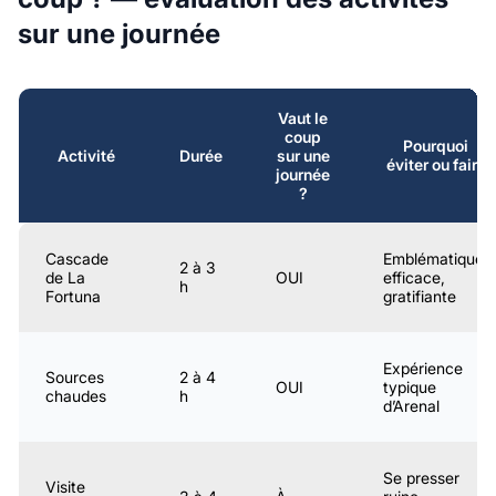
sur une journée
Vaut le
coup
Pourquoi
Activité
Durée
sur une
éviter ou faire
journée
?
Cascade
Emblématique,
2 à 3
de La
OUI
efficace,
h
Fortuna
gratifiante
Expérience
Sources
2 à 4
OUI
typique
chaudes
h
d’Arenal
Se presser
Visite