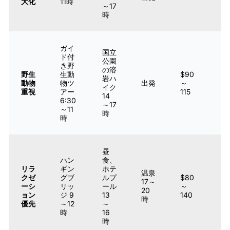
大化
11時
～17
る
時
人
ガイ
国立
ド付
公園
き野
の溶
自
野生
生動
$90
岩ハ
然
動物
物ツ
出発
～
イク
好
重視
アー
115
14
き
6:30
～17
～11
時
時
昼
ハン
食、
ス
リラ
ギン
ホテ
温泉
ト
クゼ
グブ
ルプ
$80
17～
レ
ーシ
リッ
ール
～
20
ス
ョン
ジ 9
13
140
時
解
優先
～12
～
消
時
16
時