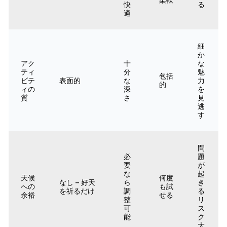
快
る
適
細
か
アク
十
な
ティ
分
魅
包括
ビテ
表面的
な
力
的
ィの
深
を
質
さ
見
逃
す
問
必
題
要
が
な
起
天候
何度
なし – 好天
ら
き
への
も試
を祈るだけ
調
る
余裕
せる
整
リ
可
ス
能
ク
大