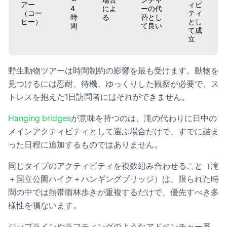
アー
ィビ
4
によ
ーの代
（コー
ティ
時
る
替とし
ヒー）
とし
間
て良い
て成
立
野生動物ツアーは時間制約の影響を最も受けます。動物を
見つけるには忍耐、待機、ゆっくりした観察が必要で、ス
トレスを抱えた1日訪問者にはそれができません。
Hanging bridges
が意味を持つのは、滝の代わりに日中の
メインアクティビティとして選ぶ場合だけで、すでに詰ま
った日程に追加するものではありません。
同じタイプのアクティビティを複数組み合わせること（滝
＋国立公園ハイク＋ハンギングブリッジ）は、限られた時
間の中では熱帯雨林歩きが重複するだけで、優先すべき多
様性を損ないます。
ジップラインやラフティングのようなアドベンチャー系