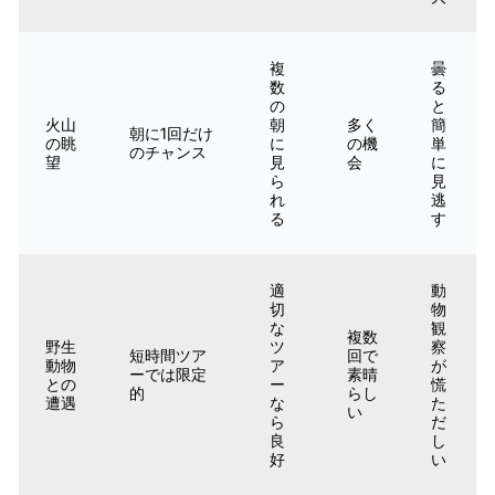
複
曇
数
る
の
と
火山
朝
多く
簡
朝に1回だけ
の眺
に
の機
単
のチャンス
望
見
会
に
ら
見
れ
逃
る
す
適
動
切
物
な
観
複数
野生
ツ
察
短時間ツア
回で
動物
ア
が
ーでは限定
素晴
との
ー
慌
的
らし
遭遇
な
た
い
ら
だ
良
し
好
い