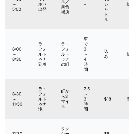
ル／
～
ホセ
–
シ
低
集合
5:00
出発
ャ
場所
ト
ル
車
ラ・
ラ・
で
8:00
フォ
フォ
3
込
～
ルト
ルト
～
低
み
8:30
ゥナ
ゥナ
4
到着
の町
時
間
ラ・
2.5
町か
8:30
フォ
～
ら3
～
ルト
3
$18
高
マイ
11:30
ゥナ
時
ル
滝
間
タク
11:30
シー
$8