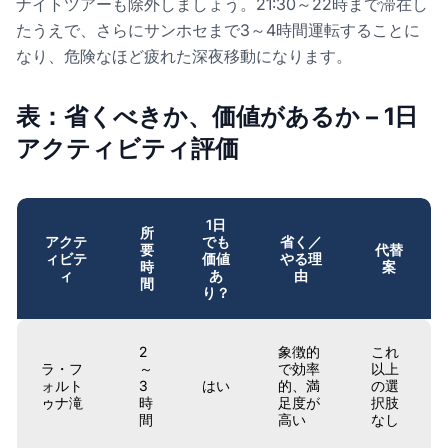
ナイトツアーも除外しましょう。21:30～22時まで滞在し
たうえで、さらにサンホセまで3～4時間運転することに
なり、危険なほど疲れた深夜移動になります。
表：省くべきか、価値があるか – 1日
アクティビティ評価
1日
所
アクテ
でも
省く／
要
代替
ィビテ
価値
やる理
時
案
ィ
あ
由
間
り？
2
象徴的
これ
ラ・フ
～
で効率
以上
ォルト
3
はい
的、満
の選
ゥナ滝
時
足度が
択肢
間
高い
なし