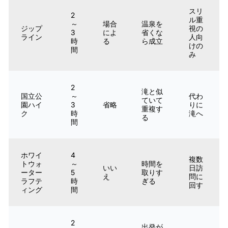
スリ
2
ル重
～
場合
温泉を
ジップ
視の
3
によ
省くな
ライン
人向
時
る
ら成立
けの
間
み
2
滝と似
国立公
～
代わ
ていて
園ハイ
3
省略
りに
重複す
ク
時
滝へ
る
間
ホワイ
4
複数
トウォ
～
時間を
いい
日訪
ーター
5
取りす
え
問に
ラフテ
時
ぎる
回す
ィング
間
2
出発が