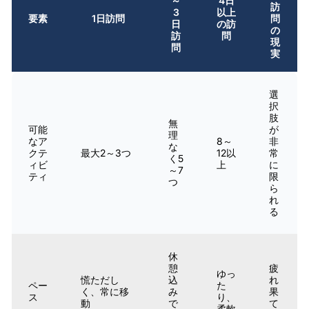
～
4日
訪
3
以上
要素
1日訪問
問
日
の訪
の
訪
問
現
問
実
選
択
肢
無
可能
が
理
なア
8～
非
な
クテ
最大2～3つ
12以
常
く5
ィビ
上
に
～7
ティ
限
つ
ら
れ
る
休
憩
疲
ゆっ
慌ただし
込
れ
ペー
た
く、常に移
み
果
ス
り、
動
で
て
柔軟