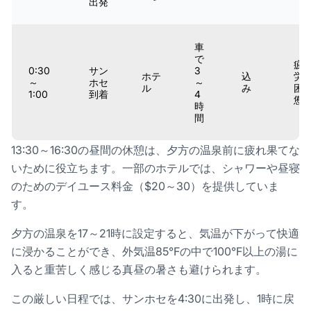
出発
車
で
疲
0:30
サン
3
ホテ
込
労
～
ホセ
～
ル
み
困
1:00
到着
4
憊
時
間
13:30～16:30の昼間の休憩は、夕方の温泉前に疲れ果てな
いために役立ちます。一部のホテルでは、シャワーや昼寝
のためのデイユース料金（$20～30）を提供していま
す。
夕方の温泉を17～21時に設定すると、気温が下がって快適
に浸かることができ、外気温85°Fの中で100°F以上の湯に
入ると重苦しく感じる真昼の暑さも避けられます。
この厳しい日程では、サンホセを4:30に出発し、1時に戻