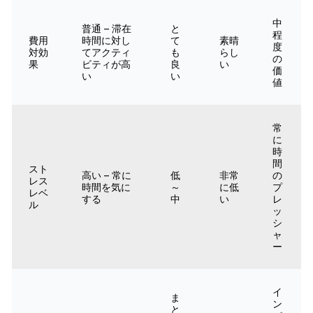
中
普通 – 滞在
と
程
費用
時間に対し
て
素晴
度
対効
てアクティ
も
らし
の
果
ビティが高
良
い
価
い
い
値
常
に
時
間
スト
高い – 常に
低
非常
の
レス
時間を気に
～
に低
プ
レベ
する
中
い
レ
ル
ッ
シ
ャ
ー
イ
ま
ン
と