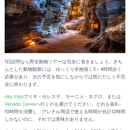
1日訪問なら野生動物ツアーは完全に省きましょう。きち
んとした動物観察には、ゆっくり辛抱強く3～4時間歩く
必要があり、次の予定を気にしながらでは慌ただしく不完
全に終わります。
day trips
でリオ・セレステ、カーニョ・ネグロ、または
Venado Caves
へ行くのも避けてください。どれも各8～
10時間を消費し、アレナル周辺で使える時間が合計12時間
しかないのに、それでは意味がありません。