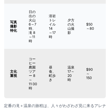
日の
出の
溶岩
火山
トレ
夕方
写真
写
6～7
イル
の火
$50
撮影
真
時、
14
山撮
～80
特化
家
滝 8
～17
影
～11
時
時
文
コー
化
ヒー
に
農園
昼
温泉
$90
関
文化
ツア
食、
17～
～
心
重視
ー 8
町歩
20
150
が
～
き
時
あ
11:30
る
時
人
定番の滝＋温泉の旅程は、人々がわざわざ見に来るアレナ