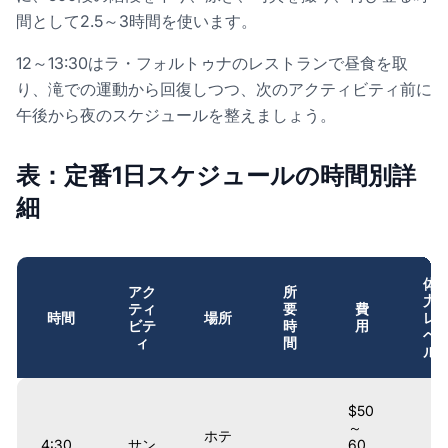
間として2.5～3時間を使います。
12～13:30はラ・フォルトゥナのレストランで昼食を取
り、滝での運動から回復しつつ、次のアクティビティ前に
午後から夜のスケジュールを整えましょう。
表：定番1日スケジュールの時間別詳
細
体
アク
所
力
ティ
要
費
時間
場所
レ
ビテ
時
用
ベ
ィ
間
ル
$50
～
ホテ
4:30
サン
60