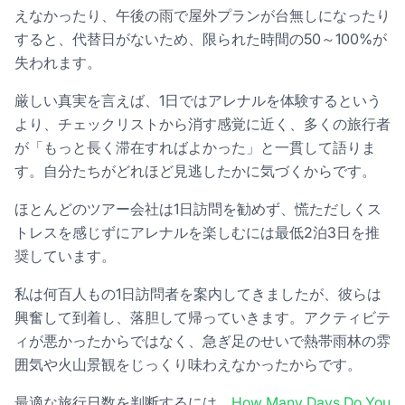
えなかったり、午後の雨で屋外プランが台無しになったり
すると、代替日がないため、限られた時間の50～100%が
失われます。
厳しい真実を言えば、1日ではアレナルを体験するという
より、チェックリストから消す感覚に近く、多くの旅行者
が「もっと長く滞在すればよかった」と一貫して語りま
す。自分たちがどれほど見逃したかに気づくからです。
ほとんどのツアー会社は1日訪問を勧めず、慌ただしくス
トレスを感じずにアレナルを楽しむには最低2泊3日を推
奨しています。
私は何百人もの1日訪問者を案内してきましたが、彼らは
興奮して到着し、落胆して帰っていきます。アクティビテ
ィが悪かったからではなく、急ぎ足のせいで熱帯雨林の雰
囲気や火山景観をじっくり味わえなかったからです。
最適な旅行日数を判断するには、
How Many Days Do You