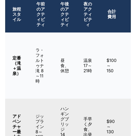
午前
午後
夜の
最
旅程
のア
のア
アク
合計
適
スタ
クテ
クテ
ティ
費用
な
イル
ィビ
ィビ
ビテ
人
ティ
ティ
ィ
ほ
と
ラ・
ん
フォ
定番
ど
ルト
昼
温泉
$100
（滝
の
ゥナ
食、
17～
～
＋温
1
滝 8
休憩
21時
150
泉）
日
～11
訪
時
問
者
ハン
ス
ギン
リ
アド
ジッ
グブ
手早
ル
ベン
プラ
$90
リッ
く夕
を
チャ
イン
～
ジ
食、
求
ー最
8～
130
14
出発
め