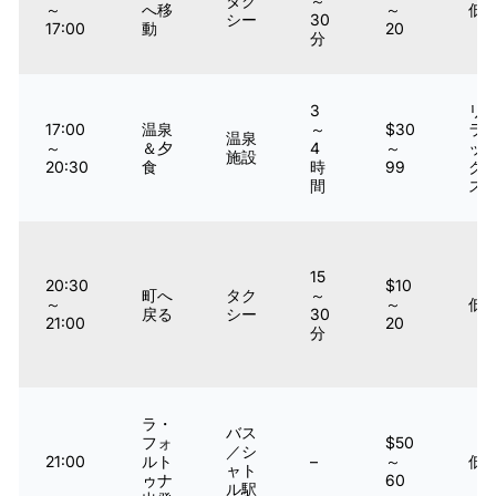
タク
～
～
へ移
～
低
シー
30
17:00
動
20
分
3
リ
17:00
温泉
～
$30
ラ
温泉
～
＆夕
4
～
ッ
施設
20:30
食
時
99
ク
間
ス
15
20:30
$10
町へ
タク
～
～
～
低
戻る
シー
30
21:00
20
分
ラ・
バス
フォ
$50
／シ
21:00
ルト
–
～
低
ャト
ゥナ
60
ル駅