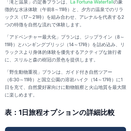
「滝と温泉」の定番プランは、
La Fortuna Waterfall
の象
徴的な水泳体験（午前8～11時）と、夕方の温泉でのリラ
ックス（17～21時）を組み合わせ、アレナルを代表する2
つの特徴を自然な流れで体験します。
「アドベンチャー最大化」プランは、ジップライン（8～
11時）とハンギングブリッジ（14～17時）を詰め込み、リ
ラックスより身体的体験を優先するアクティブな旅行者
に、スリルと森の樹冠の景色を提供します。
「野生動物重視」プランは、ガイド付き自然ツアー
（6:30～11時）と国立公園の溶岩ハイク（14～17時）に1
日を充て、自然愛好家向けに動物観察と火山地質を最大限
に楽しめます。
表：1日旅程オプションの詳細比較