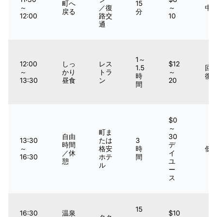
町へ
15
～
／復
～
中
戻る
分
12:00
路交
10
通
1～
12:00
しっ
レス
$12
1.5
回
～
かり
トラ
～
時
復
13:30
昼食
ン
20
間
$0
～
町ま
自由
30
13:30
たは
3
時間
デ
～
格安
時
低
／休
イ
16:30
ホテ
間
憩
ユ
ル
ー
ス
15
16:30
温泉
$10