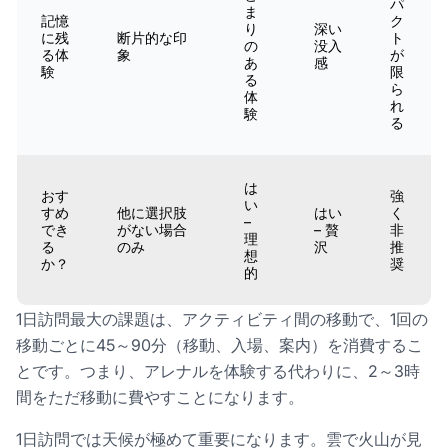
パ
ま
記憶
ク
り
深い
に残
断片的な印
ト
の
没入
る体
象
が
あ
感
験
限
る
ら
体
れ
験
る
は
おす
強
い
すめ
他に選択肢
はい
く
–
でき
がない場合
– 贅
非
理
る
のみ
沢
推
想
か？
奨
的
1日訪問最大の課題は、アクティビティ間の移動で、1回の
移動ごとに45～90分（移動、入場、案内）を消費するこ
とです。つまり、アレナルを体験する代わりに、2～3時
間をただ移動に費やすことになります。
1日訪問では天候が極めて重要になります。雲で火山が見