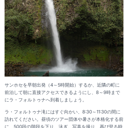
サンホセを早朝出発（4～5時開始）するか、近隣の町に
前泊して朝に直接アクセスできるようにし、8～9時まで
にラ・フォルトゥナへ到着しましょう。
ラ・フォルトゥナ滝にはすぐ向かい、8:30～11:30の間に
訪れてください。昼頃のツアー団体や暑さが本格化する前
に、500段の階段を下り、泳ぎ、写真を撮り、再び登る時