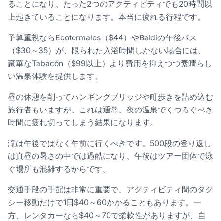
ることになり、たった2つのアクティビティでも20時間以
上起きていることになります。本当に疲れる行程です。
予算重視ならEcotermales（$44）やBaldiの午後パス
（$30～35）が、限られた入浴時間しかない場合には、
豪華なTabacón（$99以上）より費用を抑えつつ素晴らし
い温泉体験を提供します。
昼の休憩を削ってハンギングブリッジや町歩きを詰め込む
旅行者もいますが、これは通常、夜の温泉でくつろぐべき
時間に疲れ切ってしまう結果になります。
滝は午後ではなく午前に行くべきです。500段の登り返し
は真昼の暑さの中では過酷になり、午後はツアー団体で泳
ぐ場所も混雑するからです。
交通手段の手配は非常に重要で、アクティビティ間のタク
シー移動だけで1日$40～60かかることもあります。一
方、レンタカーなら$40～70で柔軟性がありますが、自