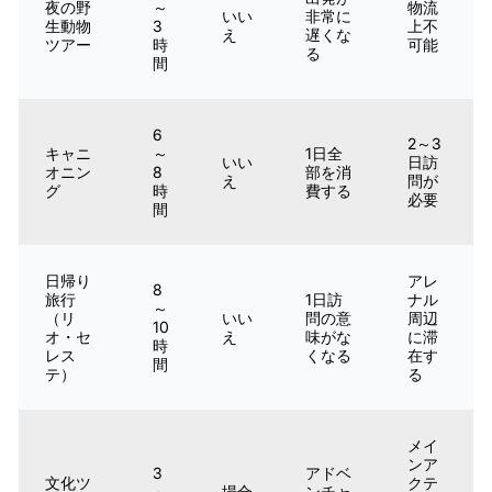
夜の野
～
物流
いい
非常に
生動物
3
上不
え
遅くな
ツアー
時
可能
る
間
6
2～3
キャニ
～
1日全
いい
日訪
オニン
8
部を消
え
問が
グ
時
費する
必要
間
日帰り
アレ
8
旅行
1日訪
ナル
～
（リ
いい
問の意
周辺
10
オ・セ
え
味がな
に滞
時
レス
くなる
在す
間
テ）
る
メイ
ンア
3
アドベ
文化ツ
クテ
～
場合
ンチャ