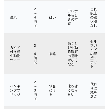
2
これ
アレナ
～
以上
ルらし
温泉
4
はい
の選
さの本
時
択肢
質
間
なし
セル
急ぐと
3
フガ
ガイド
野生動
～
イド
付き野
物観察
4
省略
の展
生動物
の意味
時
望ス
ツアー
がなく
間
ポッ
なる
ト
2
代わ
ハンギ
～
場合
滝を省
りに
ングブ
3
によ
くなら
滝を
リッジ
時
る
良い
選ぶ
間