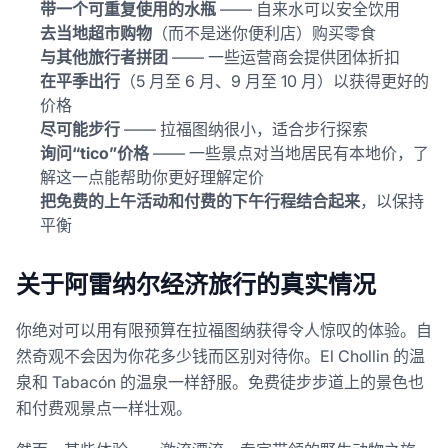
带一个可重复使用的水瓶
—— 自来水可以安全饮用
去当地超市购物
（而不是迷你便利店）购买零食
与其他旅行者拼团
—— 一些运营商会提供团体折扣
在平季出行
（5 月至 6 月、9 月至 10 月）以获得更好的
价格
尽可能步行
—— 拉福图纳很小，适合步行探索
询问“tico”价格
—— 一些景点对当地居民有本地价，了
解这一点能帮助你更好理解定价
把免费的上午活动和付费的下午行程结合起来
，以保持
平衡
关于阿雷纳尔经济旅行的真实情况
你绝对可以用有限预算在拉福图纳获得令人惊叹的体验。自
然奇观不会因为你花多少钱而区别对待你。El Chollin 的温
泉和 Tabacón 的温泉一样舒服。免费徒步步道上的景色也
和付费观景点一样壮观。