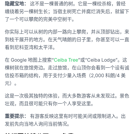
隐藏宝地：
这不是一棵普通的树。它是一棵绞杀榕，曾经
缠绕着另一棵树生长；当宿主树死亡并腐烂消失后，就留下
了一个可以攀爬的完美中空树干。
你实际上可以从树的内部一路向上攀爬，并从顶部钻出，来
到枝干展开的地方。在天气晴朗的日子里，你甚至可以一直
看到尼科亚湾和太平洋。
在 Google 地图上搜索“
Ceiba Tree
”或“Ceiba Lodge”。这
棵树就在旅馆旁边。走过旅馆，在山顶你会看到一个设有诚
信投币箱的结构，用于支付少量入场费（2,000 科朗/4 美
元）。
这是一次极其独特的体验，而大多数游客从未发现过。景色
壮观，而且很可能只有你一个人享受这里。
重要提示：
有游客反映这里有时可能关闭或限制进入。出
发前先向当地人询问当前情况。