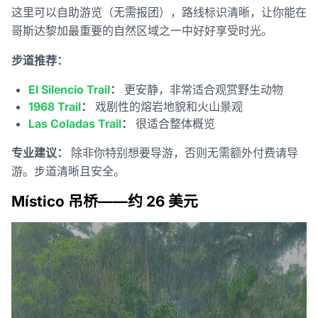
这里可以自助游览（无需报团），路线标识清晰，让你能在
哥斯达黎加最重要的自然区域之一中好好享受时光。
步道推荐：
El Silencio Trail
：
更安静，非常适合观赏野生动物
1968 Trail
：
戏剧性的熔岩地貌和火山景观
Las Coladas Trail
：
很适合整体概览
专业建议：
除非你特别想要导游，否则无需额外付费请导
游。步道清晰且安全。
Místico 吊桥——约 26 美元