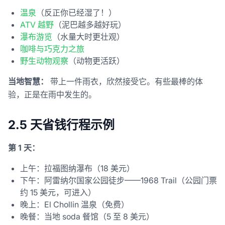
温泉
（反正你已经湿了！）
ATV 越野
（泥巴越多越好玩）
瀑布游览
（水量大时更壮观）
咖啡与巧克力之旅
野生动物观察
（动物更活跃）
当地智慧：
带上一件雨衣，欣然接受它。有些最棒的体
验，正是在雨中发生的。
2.5 天省钱行程示例
第 1 天：
上午：拉福图纳瀑布（18 美元）
下午：阿雷纳尔国家公园徒步——1968 Trail（公园门票
约 15 美元，可进入）
晚上：El Chollin 温泉（免费）
晚餐：当地 soda 餐馆（5 至 8 美元）