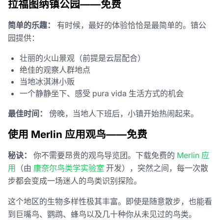
拉福图纳镇公园——免费
简单的乐趣：
有时候，最好的体验恰恰是最简单的。镇公
园提供：
壮丽的火山景观（前提是云层配合）
绝佳的观察人群地点
当地冰淇淋小贩
一个静静坐下、感受 pura vida 生活方式的机会
最佳时间：
傍晚，当地人下班后，小镇开始热闹起来。
使用 Merlin 应用观鸟——免费
秘诀：
你不需要昂贵的观鸟导览团。下载免费的
Merlin 应
用
（由
康奈尔鸟类学实验室
开发），突然之间，每一次散
步都会变成一场迷人的鸟类识别探险。
这个地区的生物多样性极其丰富。即使是随意散步，也能看
到巨嘴鸟、鹦鹉、蜂鸟以及几十种你从未见过的鸟类。