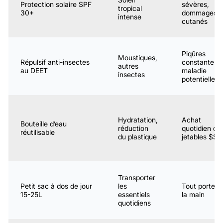
Protection solaire SPF
sévères,
tropical
30+
dommages
intense
cutanés
Piqûres
Moustiques,
Répulsif anti-insectes
constantes,
autres
au DEET
maladie
insectes
potentielle
Hydratation,
Achat
Bouteille d’eau
réduction
quotidien de
réutilisable
du plastique
jetables $$$
Transporter
Petit sac à dos de jour
les
Tout porter 
15-25L
essentiels
la main
quotidiens