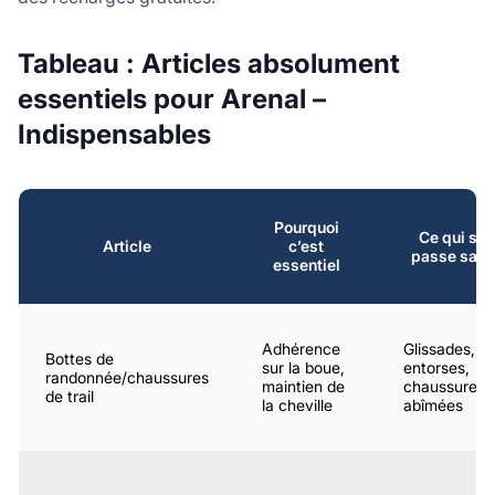
Tableau : Articles absolument
essentiels pour Arenal –
Indispensables
Pourquoi
Ce qui se
Article
c’est
passe sans
essentiel
Adhérence
Glissades,
Bottes de
sur la boue,
entorses,
randonnée/chaussures
maintien de
chaussures
de trail
la cheville
abîmées