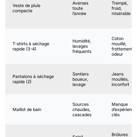
Averses
Trempé,
Veste de pluie
toute
froid,
compacte
l’année
misérable
Coton
Humidité,
T-shirts à séchage
mouillé,
lavages
rapide (3-4)
frottements,
fréquents
odeur
Sentiers
Jeans
Pantalons à séchage
boueux,
mouillés,
rapide (2)
lavage
inconfort
Sources
Manque
Maillot de bain
chaudes,
d’expérience
cascades
clés
Brûlures
Soleil