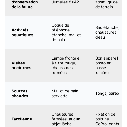
d’observation
Jumelles 8×42
zoom, guide
de la faune
de terrain
Coque de
Sac étanche,
Activités
téléphone
chaussures
aquatiques
étanche, maillot
d’eau
de bain
Lampe frontale
Bon appareil
Visites
à filtre rouge,
photo en
nocturnes
chaussures
basse
fermées
lumière
Sources
Maillot de bain,
Tongs, paréo
chaudes
serviette
Chaussures
Fixation de
Tyrolienne
fermées, aucun
poitrine
objet lâche
GoPro, gants