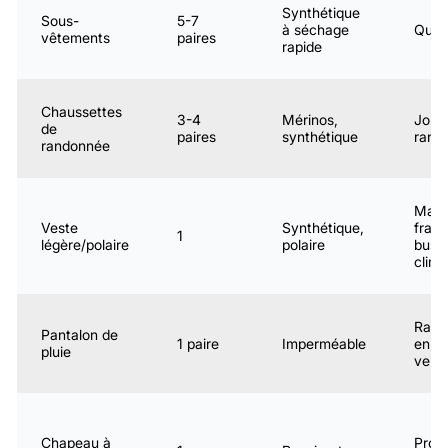
Synthétique
Sous-
5-7
à séchage
Quot
vêtements
paires
rapide
Chaussettes
3-4
Mérinos,
Jour
de
paires
synthétique
rand
randonnée
Mati
Veste
Synthétique,
fraîc
1
légère/polaire
polaire
bus
clima
Rand
Pantalon de
1 paire
Imperméable
en sa
pluie
verte
Chapeau à
Prote