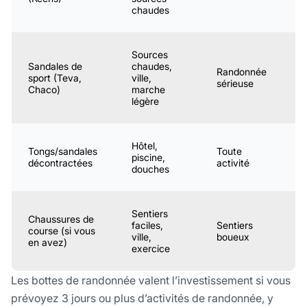
chaudes
Sources
Sandales de
chaudes,
5
Randonnée
sport (Teva,
ville,
1
sérieuse
Chaco)
marche
$
légère
Hôtel,
Tongs/sandales
Toute
1
piscine,
décontractées
activité
2
douches
Sentiers
Chaussures de
6
faciles,
Sentiers
course (si vous
1
ville,
boueux
en avez)
$
exercice
Les bottes de randonnée valent l’investissement si vous
prévoyez 3 jours ou plus d’activités de randonnée, y