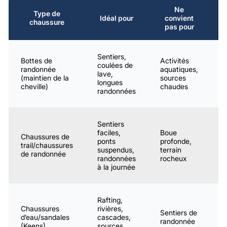
Ne
Type de
Idéal pour
convient
C
chaussure
pas pour
Sentiers,
Bottes de
Activités
coulées de
8
randonnée
aquatiques,
lave,
1
(maintien de la
sources
longues
$
cheville)
chaudes
randonnées
Sentiers
faciles,
Boue
Chaussures de
6
ponts
profonde,
trail/chaussures
1
suspendus,
terrain
de randonnée
$
randonnées
rocheux
à la journée
Rafting,
Chaussures
rivières,
Sentiers de
4
d’eau/sandales
cascades,
randonnée
8
(Keens)
sources