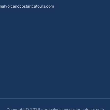
nalvolcanocostaricatours.com
Copyright © 2026 - arenalvolcanocostaricatours.com