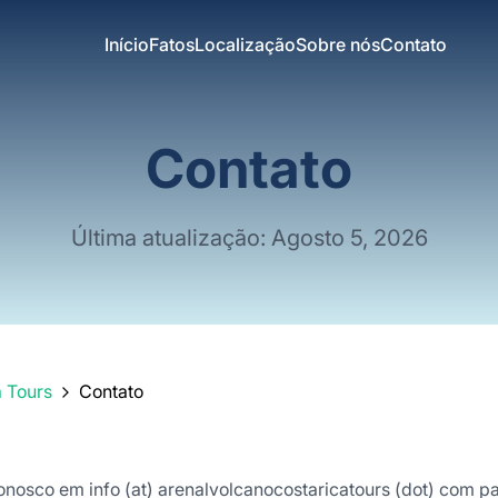
Início
Fatos
Localização
Sobre nós
Contato
Contato
Última atualização: Agosto 5, 2026
a Tours
Contato
onosco em info (at) arenalvolcanocostaricatours (dot) com p