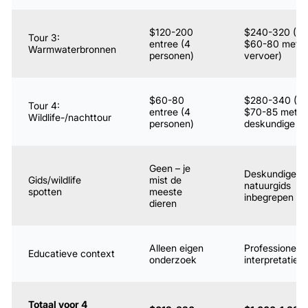
$120-200
$240-320 (4 
Tour 3:
entree (4
$60-80 met
Warmwaterbronnen
personen)
vervoer)
$60-80
$280-340 (4 
Tour 4:
entree (4
$70-85 met
Wildlife-/nachttour
personen)
deskundige gi
Geen – je
Deskundige
Gids/wildlife
mist de
natuurgids
spotten
meeste
inbegrepen
dieren
Alleen eigen
Professionele
Educatieve context
onderzoek
interpretatie
Totaal voor 4