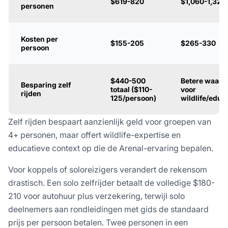
$619-820
$1,060-1,320
personen
Kosten per
$155-205
$265-330
persoon
$440-500
Betere waard
Besparing zelf
totaal ($110-
voor
rijden
125/persoon)
wildlife/educ
Zelf rijden bespaart aanzienlijk geld voor groepen van
4+ personen, maar offert wildlife-expertise en
educatieve context op die de Arenal-ervaring bepalen.
Voor koppels of soloreizigers verandert de rekensom
drastisch. Een solo zelfrijder betaalt de volledige $180-
210 voor autohuur plus verzekering, terwijl solo
deelnemers aan rondleidingen met gids de standaard
prijs per persoon betalen. Twee personen in een