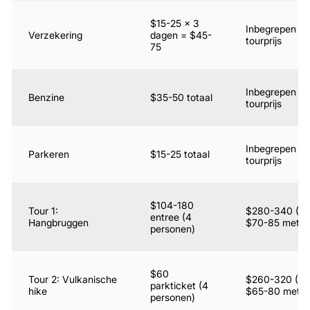
$15-25 × 3
Inbegrepen in
Verzekering
dagen = $45-
tourprijs
75
Inbegrepen in
Benzine
$35-50 totaal
tourprijs
Inbegrepen in
Parkeren
$15-25 totaal
tourprijs
$104-180
Tour 1:
$280-340 (4 
entree (4
Hangbruggen
$70-85 met gi
personen)
$60
Tour 2: Vulkanische
$260-320 (4 
parkticket (4
hike
$65-80 met gi
personen)