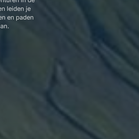
nturen in de
n leiden je
en en paden
an.