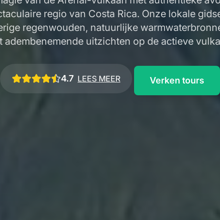
agie van de Arenal-vulkaan met authentieke avo
taculaire regio van Costa Rica. Onze lokale gidse
erige regenwouden, natuurlijke warmwaterbronn
t adembenemende uitzichten op de actieve vulka
4.7
LEES MEER
Verken tours