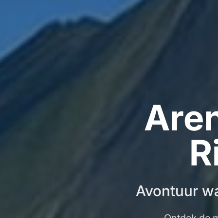
Aren
R
Avontuur wa