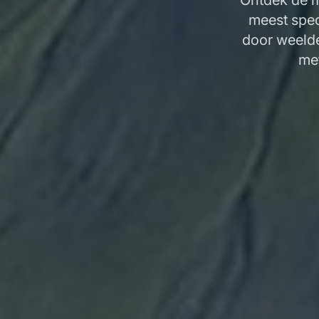
Ontdek de m
meest spec
door weeld
me