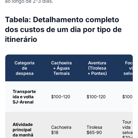
ao longo de 2-3 dias.
Tabela: Detalhamento completo
dos custos de um dia por tipo de
itinerário
Categoria
Cachoeira
Aventura
Foco 
de
+ Águas
(Tirolesa
vida
despesa
Termais
+ Pontes)
selva
Transporte
ida e volta
$100-120
$100-120
$100-1
SJ-Arenal
Tour de
Atividade
Cachoeira
Tirolesa
vida
principal
$18
$65-90
selvag
da manhã
$70-85