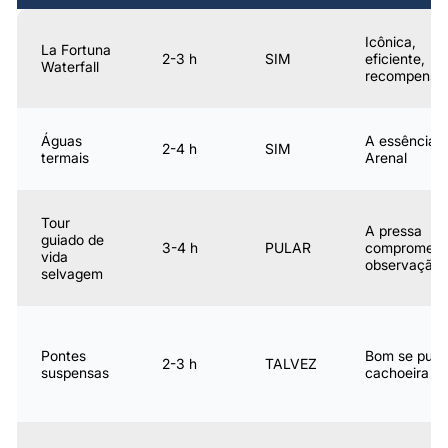
Icônica,
La Fortuna
2-3 h
SIM
eficiente,
Waterfall
recompensa
Águas
A essência 
2-4 h
SIM
termais
Arenal
Tour
A pressa
guiado de
3-4 h
PULAR
compromete
vida
observação
selvagem
Pontes
Bom se pular
2-3 h
TALVEZ
suspensas
cachoeira