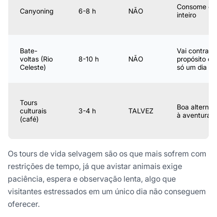
Consome o d
Canyoning
6-8 h
NÃO
inteiro
Bate-
Vai contra o
voltas (Rio
8-10 h
NÃO
propósito de 
Celeste)
só um dia
Tours
Boa alternat
culturais
3-4 h
TALVEZ
à aventura
(café)
Os tours de vida selvagem são os que mais sofrem com
restrições de tempo, já que avistar animais exige
paciência, espera e observação lenta, algo que
visitantes estressados em um único dia não conseguem
oferecer.